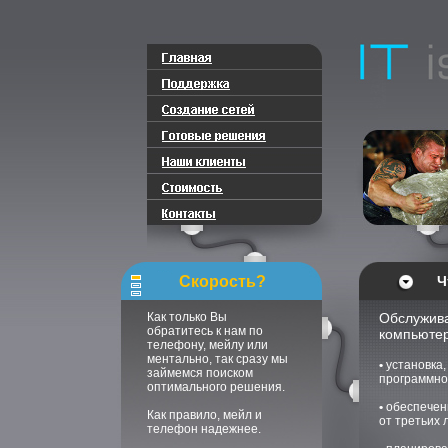
Скорость?
Ч
Как только Вы
Обслужив
обратитесь к нам по
компьютер
телефону, мейлу или
ментально, так сразу мы
•
установка,
займемся поиском
программно
оптимального решения.
•
обеспече
Как правило, мейл и
от третьих 
телефон надежнее.